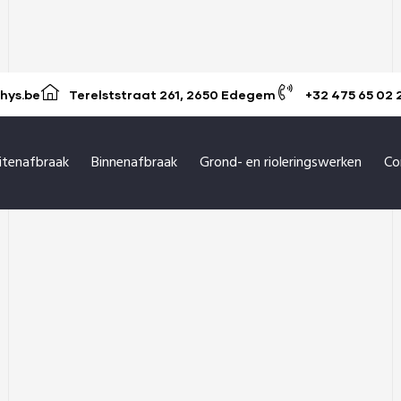
hys.be
Terelststraat 261, 2650 Edegem
+32 475 65 02 
itenafbraak
Binnenafbraak
Grond- en rioleringswerken
Co